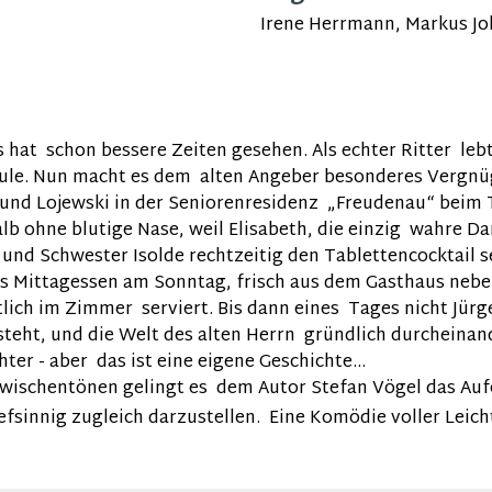
Irene Herrmann, Markus J
 hat schon bessere Zeiten gesehen. Als echter Ritter lebt
chule. Nun macht es dem alten Angeber besonderes Vergnüg
nd Lojewski in der Seniorenresidenz „Freudenau“ beim Tr
alb ohne blutige Nase, weil Elisabeth, die einzig wahre D
und Schwester Isolde rechtzeitig den Tablettencocktail se
 das Mittagessen am Sonntag, frisch aus dem Gasthaus ne
ich im Zimmer serviert. Bis dann eines Tages nicht Jürg
 steht, und die Welt des alten Herrn gründlich durcheinan
hter - aber das ist eine eigene Geschichte…
Zwischentönen gelingt es dem Autor Stefan Vögel das Auf
fsinnig zugleich darzustellen. Eine Komödie voller Leich