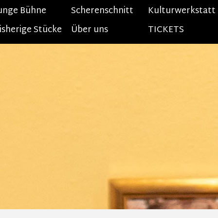
unge Bühne
Menü überspringen
Scherenschnitt
Kulturwerkstatt
isherige Stücke
▼
Über uns
TICKETS