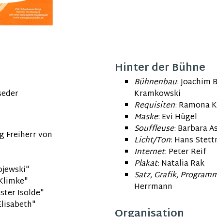
Hinter der Bühne
Bühnenbau
:
Joachim 
seder
Kramkowski
Requisiten
:
Ramona K
Maske
:
Evi Hügel
Souffleuse
:
Barbara A
ig
Freiherr von
Licht/Ton
:
Hans Stett
Internet
:
Peter Reif
Plakat
:
Natalia Rak
ojewski"
Satz, Grafik, Program
Klimke"
Herrmann
ster Isolde"
Elisabeth"
Organisation