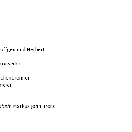
Böffgen und
Herbert
ronseder
schenbrenner
meier
mheft
:
Markus John, Irene