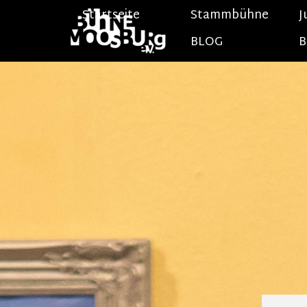
Direkt zum Seiteninhalt
Startseite
Stammbühne
J
BLOG
B