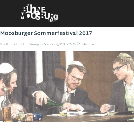
Direkt zum Seiteninhalt
Menü überspringen
Moosburger Sommerfestival 2017
Veröffentlicht in
Aufführungen
· Donnerstag 30 Nov 2017 ·
1 Minuten