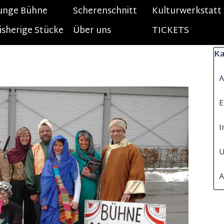
unge Bühne
Menü überspringen
Scherenschnitt
Kulturwerkstatt
isherige Stücke
▼
Über uns
TICKETS
Block
Ka
A
E
I
A