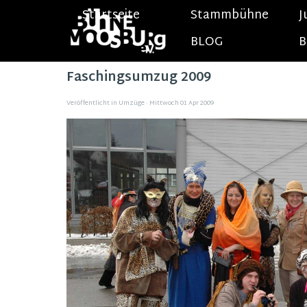
Direkt zum Seiteninhalt
Startseite
Stammbühne
J
BLOG
B
Faschingsumzug 2009
Veröffentlicht in
Umzüge
· Mittwoch 01 Apr 2009