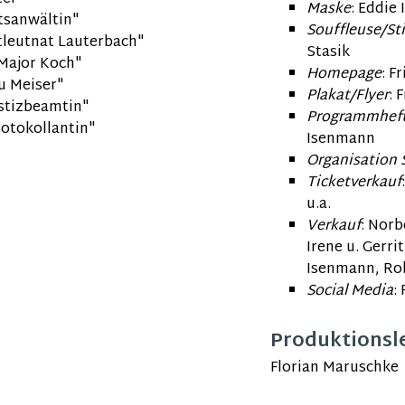
Maske
: Eddie
atsanwältin"
Souffleuse/S
tleutnat Lauterbach"
Stasik
"Major Koch
"
Homepage
:
Fr
au Meiser"
Plakat/Flyer
:
F
ustizbeamtin"
Programmhef
rotokollantin"
Isenmann
Organisation
Ticketverkauf
u.a.
Verkauf
: Norb
Irene u. Gerri
Isenmann,
Ro
Social Media
:
Produktionsl
Florian Maruschke