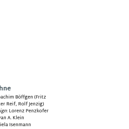
ühne
oachim Böffgen (Fritz
r Reif, Rolf Jenzig)
ign
: Lorenz Penzkofer
an A. Klein
iela Isenmann