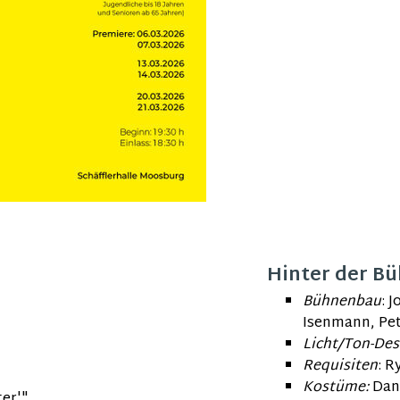
Hinter der B
Bühnenbau
:
J
Isenmann, Pete
Licht/Ton-Des
Requisiten
:
Ry
Kostüme:
Dan
ter'"