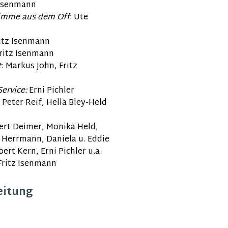
 Isenmann
timme aus dem Off
: U
te
itz Isenmann
ritz Isenmann
t
:
Markus John, Fritz
Service
:
Erni Pichler
: Peter Reif, Hella Bley-Held
ert Deimer, Monika Held,
t Herrmann, Daniela u. Eddie
bert Kern,
Erni Pichler u.a.
 Fritz Isenmann
eitung