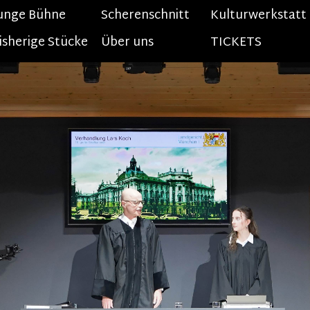
unge Bühne
Menü überspringen
Scherenschnitt
Kulturwerkstatt
isherige Stücke
▼
Über uns
TICKETS