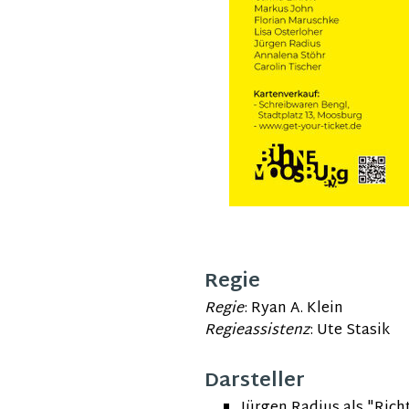
Regie
Regie
: Ryan A. Klein
Regieassistenz
: Ute Stasik
Darsteller
Jürgen Radius als "Rich