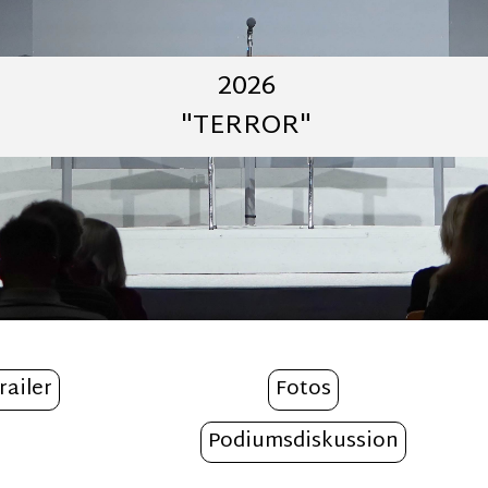
2026
"TERROR"
railer
Fotos
Podiumsdiskussion